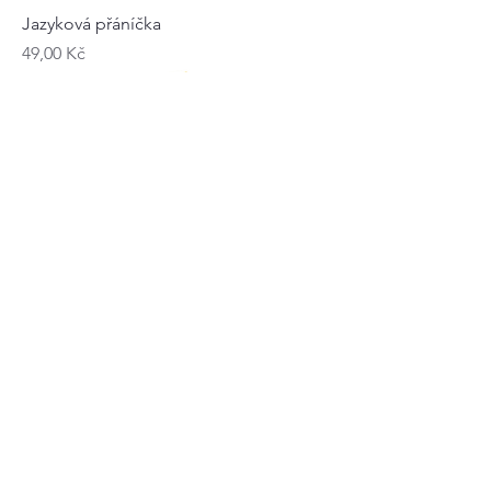
Jazyková přáníčka
Cena
49,00 Kč
Imperativo v portugalštině
Cena
99,00 Kč