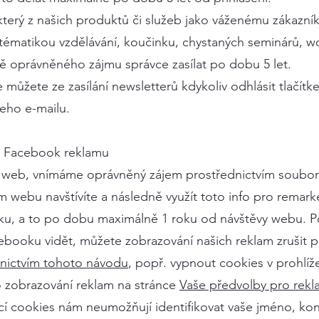
terý z našich produktů či služeb jako váženému zákazn
s tématikou vzdělávání, koučinku, chystaných seminárů, 
ě oprávněného zájmu správce zasílat po dobu 5 let.
můžete ze zasílání newsletterů kdykoliv odhlásit tlačít
eho e-mailu.
z Facebook reklamu
š web, vnímáme oprávněný zájem prostřednictvím soubor
m webu navštívíte a následně využít toto info pro remarket
u, a to po dobu maximálně 1 roku od návštěvy webu. P
ebooku vidět, můžete zobrazování našich reklam zrušit 
nictvím tohoto návodu
, popř. vypnout cookies v prohlíž
o zobrazování reklam na stránce
Vaše předvolby pro rekl
cookies nám neumožňují identifikovat vaše jméno, kon