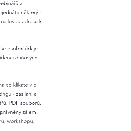
webinářů a
bjednáte některý z
-mailovou adresu k
aše osobní údaje
videnci daňových
a co klikáte v e-
ngu - zasílání a
ářů, PDF souborů,
oprávněný zájem
árů, workshopů,