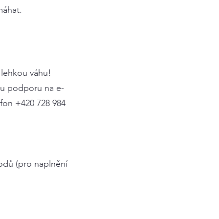
máhat.
 lehkou váhu!
kou podporu na e-
efon +420 728 984
odů (pro naplnění