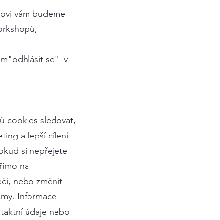
íkovi vám budeme
workshopů,
kem"odhlásit se" v
ů cookies sledovat,
ing a lepší cílení
okud si nepřejete
přímo na
eči, nebo změnit
amy
. Informace
taktní údaje nebo