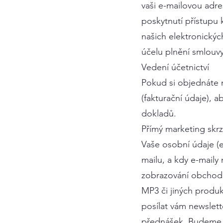
vaši e-mailovou adr
poskytnutí přístupu
našich elektronický
účelu plnění smlouvy
Vedení účetnictví
Pokud si objednáte 
(fakturační údaje), 
dokladů.
Přímý marketing skrz
Vaše osobní údaje (e
mailu, a kdy e-maily
zobrazování obchodn
MP3 či jiných produ
posílat vám newslet
přednášek. Budeme t