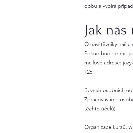
dobu a vybírá případ
Jak nás
O návštěvníky našic
Pokud budete mít jak
mailové adrese:
jaz
126
Rozsah osobních úda
Zpracováváme osobní 
těchto účelů):
Organizace kurzů, w