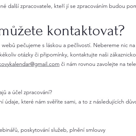
né další zpracovatele, kteří jí se zpracováním budou po
 můžete kontaktovat?
h webů pečujeme s láskou a pečlivostí. Nebereme nic na
ékoliv otázky či připomínky, kontaktujte naši zákaznic
ykovykalendar@gmail.com
či nám rovnou zavolejte na tel
jů a účel zpracování?
údaje, které nám svěříte sami, a to z následujících dův
ebinářů, poskytování služeb, plnění smlouvy