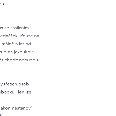
out.
s se zasíláním
přednášek. Pouze na
imálně 5 let od
kud na jakoukoliv
nás chodit nebudou.
y třetích osob
ebooku. Ten lze
zákon nestanoví