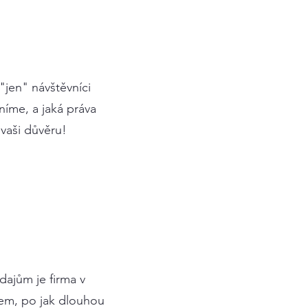
"jen" návštěvníci
níme, a jaká práva
vaši důvěru!
dajům je firma v
lem, po jak dlouhou