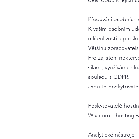
delší dobu k jejich 
Předávání osobních 
K vašim osobním údaj
mlčenlivostí a prošk
Většinu zpracovatel
Pro zajištění někter
silami, využíváme slu
souladu s GDPR.
Jsou to poskytovatel
Poskytovatelé hosti
Wix.com – hosting 
Analytické nástroje