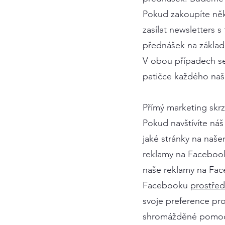
Pokud zakoupíte něk
zasílat newsletters 
přednášek na základ
V obou případech se 
patičce každého naš
Přímý marketing skr
Pokud navštívíte ná
jaké stránky na naše
reklamy na Facebook
naše reklamy na Fac
Facebooku
prostřed
svoje preference pr
shromážděné pomocí 