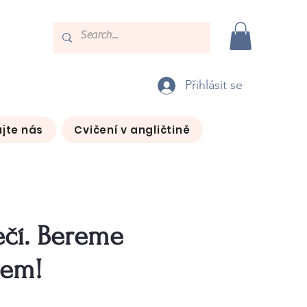
Přihlásit se
jte nás
Cvičení v angličtině
ečí. Bereme
tem!