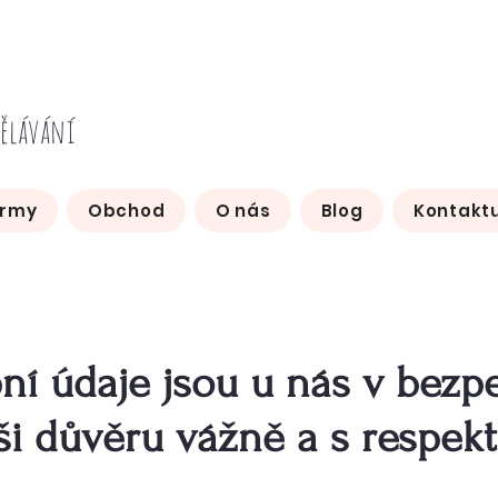
dělávání
irmy
Obchod
O nás
Blog
Kontaktu
ní údaje jsou u nás v bezp
ši důvěru vážně a s respek