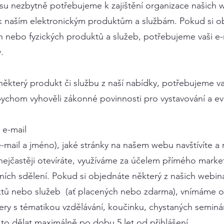
esu nezbytně potřebujeme k zajištění organizace našich 
 k naším elektronickým produktům a službám. Pokud si o
ch nebo fyzických produktů a služeb, potřebujeme vaši e
.
některý produkt či službu z naší nabídky, potřebujeme v
abychom vyhověli zákonné povinnosti pro vystavování a e
 e-mail
-mail a jméno), jaké stránky na našem webu navštívíte a n
 nejčastěji otevíráte, využíváme za účelem přímého marketi
ích sdělení. Pokud si objednáte některý z našich webin
ktů nebo služeb (ať placených nebo zdarma), vnímáme 
tery s tématikou vzdělávání, koučinku, chystaných semin
o dělat maximálně po dobu 5 let od přihlášení.