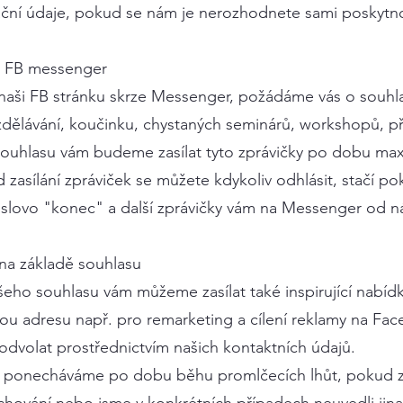
kační údaje, pokud se nám je nerozhodnete sami poskytn
z FB messenger
naši FB stránku skrze Messenger, požádáme vás o souhla
zdělávání, koučinku, chystaných seminárů, workshopů, 
ouhlasu vám budeme zasílat tyto zprávičky po dobu max
 zasílání zpráviček se můžete kdykoliv odhlásit, stačí po
 slovo "konec" a další zprávičky vám na Messenger od 
 na základě souhlasu
eho souhlasu vám můžeme zasílat také inspirující nabídk
ou adresu např. pro remarketing a cílení reklamy na Fac
odvolat prostřednictvím našich kontaktních údajů.
si ponecháváme po dobu běhu promlčecích lhůt, pokud 