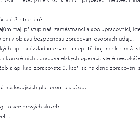
uchování nebo jsme v konkrétních případech neuvedli jina
údajů 3. stranám?
ům mají přístup naši zaměstnanci a spolupracovníci, kteř
oleni v oblasti bezpečnosti zpracování osobních údajů.
ských operací zvládáme sami a nepotřebujeme k nim 3. s
ých konkrétních zpracovatelských operací, které nedokážem
žeb a aplikací zpracovatelů, kteří se na dané zpracování sp
é následujících platforem a služeb:
ngu a serverových služeb
webu