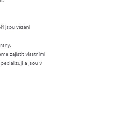
k.
í jsou vázáni
trany.
e zajistit vlastními
ecializují a jsou v