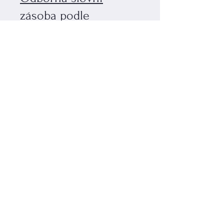
zásoba podle
zaměření vaší firmy
Součástí systému je
možnost personalizace
odborné slovní zásoby dle
konkrétního zaměření
firmy, například:
IT a technologie
finance a bankovnictví
farmacie, zdravotnictví, life
sciences
výroba a technické obory