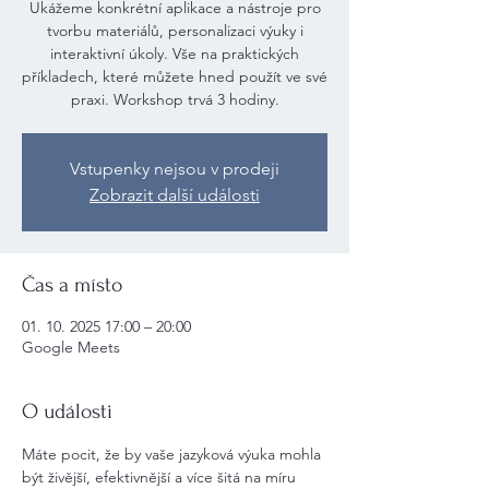
Ukážeme konkrétní aplikace a nástroje pro
tvorbu materiálů, personalizaci výuky i
interaktivní úkoly. Vše na praktických
příkladech, které můžete hned použít ve své
praxi. Workshop trvá 3 hodiny.
Vstupenky nejsou v prodeji
Zobrazit další události
Čas a místo
01. 10. 2025 17:00 – 20:00
Google Meets
O události
Máte pocit, že by vaše jazyková výuka mohla 
být živější, efektivnější a více šitá na míru 