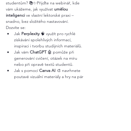
studentům? 📚✨Přijďte na webinář, kde 
vám ukážeme, jak využívat 
umělou 
inteligenci
 ve vlastní lektorské praxi – 
snadno, bez složitého nastavování.
Dozvíte se:
Jak 
Perplexity
 🧠 využít pro rychlé 
získávání spolehlivých informací, 
inspiraci i tvorbu studijních materiálů.
Jak vám 
ChatGPT
 🤖 pomůže při 
generování cvičení, otázek na míru 
nebo při opravě textů studentů.
Jak s pomocí 
Canva AI
 🎨 navrhnete 
poutavé vizuální materiály a hry na pár 
kliknutí.
Jak tyto nástroje propojit, abyste šetřili 
čas ⏳, motivovali studenty 💡 a výuku 
proměnili v dobrodružství – i pokud 
nejste IT experti!
Více