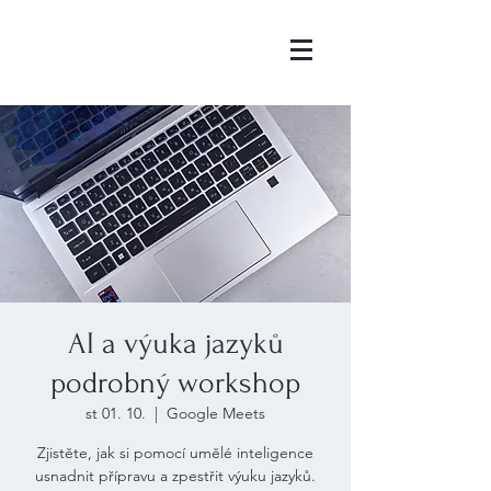
AI a výuka jazyků
podrobný workshop
st 01. 10.
  |  
Google Meets
Zjistěte, jak si pomocí umělé inteligence
usnadnit přípravu a zpestřit výuku jazyků.