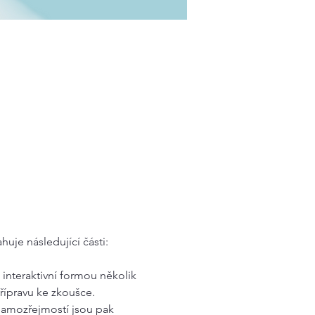
uje následující části:
 interaktivní formou několik 
přípravu ke zkoušce.
Samozřejmostí jsou pak 