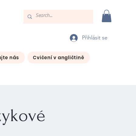
Přihlásit se
jte nás
Cvičení v angličtině
zykové