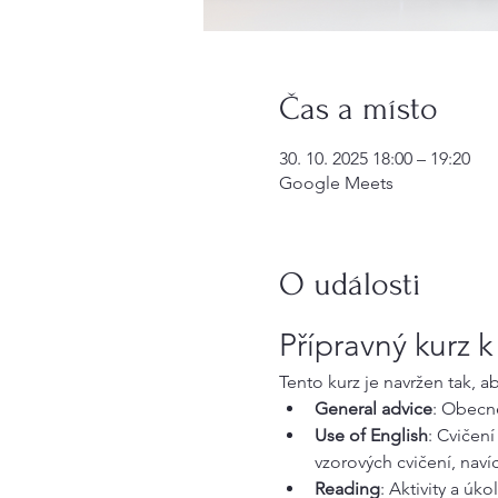
Čas a místo
30. 10. 2025 18:00 – 19:20
Google Meets
O události
Přípravný kurz 
Tento kurz je navržen tak, 
General advice
: Obecné
Use of English
: Cvičení
vzorových cvičení, naví
Reading
: Aktivity a ú