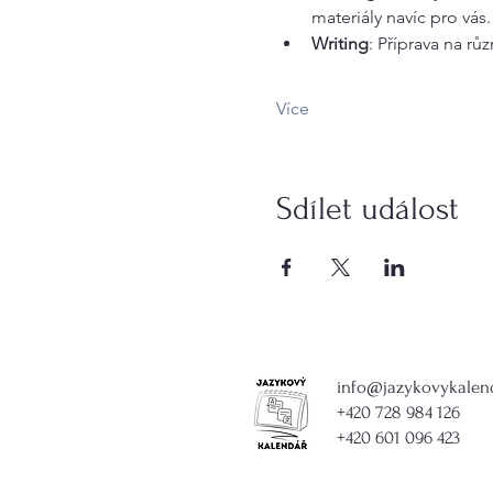
materiály navíc pro vás.
Writing
: Příprava na rů
Více
Sdílet událost
info@jazykovykalen
+420 728 984 126
+420 601 096 423